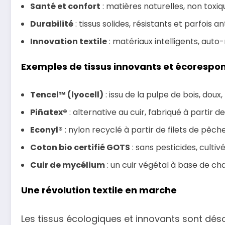
Santé et confort
: matières naturelles, non toxi
Durabilité
: tissus solides, résistants et parfois
Innovation textile
: matériaux intelligents, au
Exemples de tissus innovants et écorespo
Tencel™ (lyocell)
: issu de la pulpe de bois, doux
Piñatex®
: alternative au cuir, fabriqué à partir de
Econyl®
: nylon recyclé à partir de filets de pêch
Coton bio certifié GOTS
: sans pesticides, cultiv
Cuir de mycélium
: un cuir végétal à base de ch
Une révolution textile en marche
Les tissus écologiques et innovants sont dé