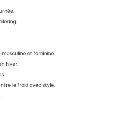
ournée.
ailoring.
 masculine et féminine.
en hiver.
es.
ntre le froid avec style.
.