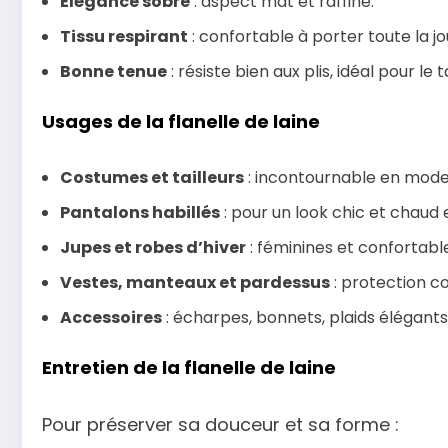
Élégance sobre
: aspect mat et raffiné.
Tissu respirant
: confortable à porter toute la j
Bonne tenue
: résiste bien aux plis, idéal pour le t
Usages de la flanelle de laine
Costumes et tailleurs
: incontournable en mode
Pantalons habillés
: pour un look chic et chaud 
Jupes et robes d’hiver
: féminines et confortabl
Vestes, manteaux et pardessus
: protection co
Accessoires
: écharpes, bonnets, plaids élégants
Entretien de la flanelle de laine
Pour préserver sa douceur et sa forme :