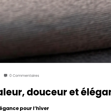
0 Commentaires
haleur, douceur et éléga
légance pour l’hiver