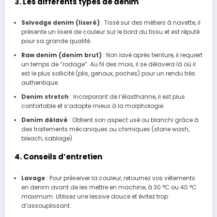
3. Les différents types de denim
Selvedge denim (liseré)
: Tissé sur des métiers à navette, il
présente un liseré de couleur sur le bord du tissu et est réputé
pour sa grande qualité.
Raw denim (denim brut)
: Non lavé après teinture, il requiert
un temps de “rodage”. Au fil des mois, il se délavera là où il
est le plus sollicité (plis, genoux, poches) pour un rendu très
authentique.
Denim stretch
: Incorporant de l’élasthanne, il est plus
confortable et s’adapte mieux à la morphologie.
Denim délavé
: Obtient son aspect usé ou blanchi grâce à
des traitements mécaniques ou chimiques (stone wash,
bleach, sablage).
4. Conseils d’entretien
Lavage
: Pour préserver la couleur, retournez vos vêtements
en denim avant de les mettre en machine, à 30 °C ou 40 °C
maximum. Utilisez une lessive douce et évitez trop
d’assouplissant.