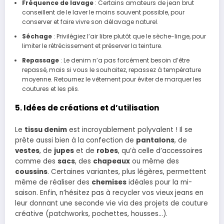
Fréquence de lavage
: Certains amateurs de jean brut
conseillent de le laver le moins souvent possible, pour
conserver et faire vivre son délavage naturel.
Séchage
: Privilégiez l’air libre plutôt que le sèche-linge, pour
limiter le rétrécissement et préserver la teinture.
Repassage
: Le denim n’a pas forcément besoin d’être
repassé, mais si vous le souhaitez, repassez à température
moyenne. Retournez le vêtement pour éviter de marquer les
coutures et les plis.
5. Idées de créations et d’utilisation
Le
tissu denim
est incroyablement polyvalent ! Il se
prête aussi bien à la confection de
pantalons
, de
vestes
, de
jupes
et de
robes
, qu’à celle d’accessoires
comme des
sacs
, des
chapeaux
ou même des
coussins
. Certaines variantes, plus légères, permettent
même de réaliser des
chemises
idéales pour la mi-
saison. Enfin, n’hésitez pas à recycler vos vieux jeans en
leur donnant une seconde vie via des projets de couture
créative (patchworks, pochettes, housses…).