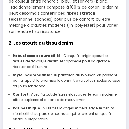
de couleur entre l’endroit (bleu) et l’envers (blanc).
Traditionnellement composé à 100 % de coton, le denim
peut désormais contenir des
fibres stretch
(élasthanne, spandex) pour plus de confort, ou être
mélangé à d’autres matières (lin, polyester) pour varier
son rendu et sa résistance.
2. Les atouts du tissu denim
Robustesse et durabilité
: Conçu à l’origine pour les
tenues de travail, le denim est apprécié pour sa grande
résistance à l’usure.
Style indémodable
: Du pantalon au blouson, en passant
par la jupe et la chemise, le denim traverse les modes et reste
toujours tendance.
Confort
: Avec l’ajout de fibres élastiques, le jean moderne
offre souplesse et aisance de mouvement.
Patine unique
: Au fil des lavages et de l’usage, le denim
s’embellit et se pare de nuances qui le rendent unique à
chaque propriétaire.